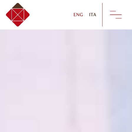
ENG
ITA