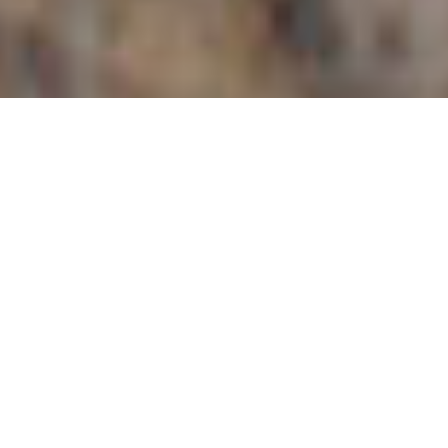
PASSIONE E
COMPETENZA DA PIÙ
DI CINQUANTA ANNI
Già nei primi anni di attività, la Capriello